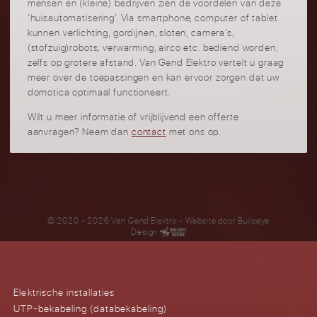
mensen en (kleine) bedrijven zien de voordelen van deze
‘huisautomatisering’. Via smartphone, computer of tablet
kunnen verlichting, gordijnen, sloten, camera’s,
(stofzuig)robots, verwarming, airco etc. bediend worden,
zelfs op grotere afstand. Van Gend Elektro vertelt u graag
meer over de toepassingen en kan ervoor zorgen dat uw
domotica optimaal functioneert.
Wilt u meer informatie of vrijblijvend een offerte
aanvragen? Neem dan
contact
met ons op.
© 2020 - 2026 Van Gend Elektro
- Website door
Bullseye
Design
Elektrische installaties
UTP-bekabeling (databekabeling)